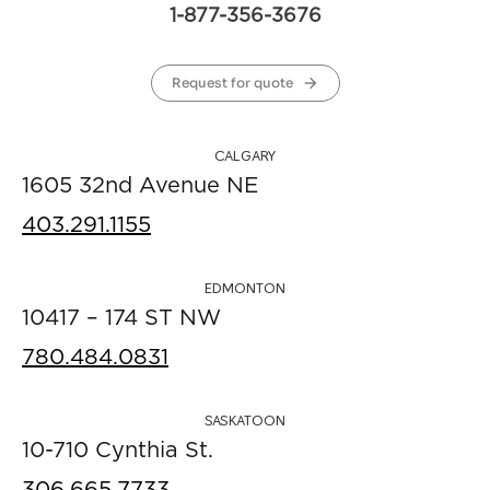
1-877-356-3676
Request for quote
CALGARY
1605 32nd Avenue NE
403.291.1155
EDMONTON
10417 – 174 ST NW
780.484.0831
SASKATOON
10-710 Cynthia St.