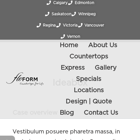
Calgary
Edmonton
Saskatoon
Winnipeg
Regina
Victoria
Vancouver
Vernon
Home
About Us
Countertops
Express
Gallery
Specials
Ideabox
Locations
Design | Quote
Case overview
Blog
Contact Us
Vestibulum posuere pharetra massa, in